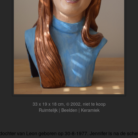
33 x 19 x 18 cm, © 2002, niet te koop
Ruimtelijk | Beelden | Keramiek
dochter van Leon geboren op 30-8-1977. Jennifer is na de sche